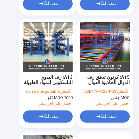
ﺎﺘﺼﻟ ﺍﻶﻧ
ﺎﺘﺼﻟ ﺍﻶﻧ
A15: كرتون تدفق رف
A13: رف اليدوي
الدوال الجاذبية الدوال
التلسكوبي للمواد الطويلة
رف الدوال ناقل رف
الأسعار:
USD1.1~1.29/KGS
الأسعار:
can be negotiable
MOQ:
جلس
1000 كلغ
MOQ:
أحصل على آخر سعر
أحصل على آخر سعر
ﺎﺘﺼﻟ ﺍﻶﻧ
ﺎﺘﺼﻟ ﺍﻶﻧ