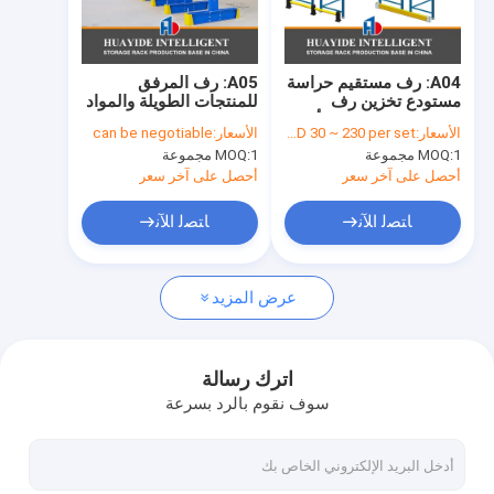
جولة في المعمل
ضبط الجودة
A04: رف مستقيم حراسة
A05: رف المرفق
مستودع تخزين رف
للمنتجات الطويلة والمواد
اتصل بنا
مستقيم حاجز حماية أمان
المتدلية
الأسعار:
USD 30 ~ 230 per set
الأسعار:
can be negotiable
مضاد للاصطدام الحواجز
1 مجموعة
MOQ:
1 مجموعة
MOQ:
أخبار
أحصل على آخر سعر
أحصل على آخر سعر
جميع القضايا
ﺎﺘﺼﻟ ﺍﻶﻧ
ﺎﺘﺼﻟ ﺍﻶﻧ
طلب اقتباس
عرض المزيد
الأرفف مكوك الراديو
اترك رسالة
سوف نقوم بالرد بسرعة
رف كهربائي متنقل
الرافعة الرافعة