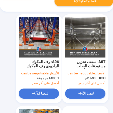
أعط متطلباتك
A07: سقف تخزين
A06: رف المكوك
مستودعات الصلب
الراديوي رف المكوك
المقاوم للصدأ
الراديوي رف المستودع
الأسعار:
can be negotiable
الأسعار:
can be negotiable
مخزن مخزن مخزن راك
1000 كلغ
MOQ:
1 مجموعة
MOQ:
راكر راكر
أحصل على آخر سعر
أحصل على آخر سعر
ﺎﺘﺼﻟ ﺍﻶﻧ
ﺎﺘﺼﻟ ﺍﻶﻧ