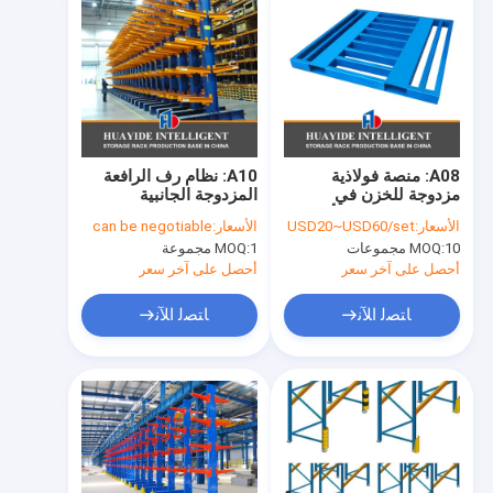
A08: منصة فولاذية
A10: نظام رف الرافعة
مزدوجة للخزن في
المزدوجة الجانبية
المستودع الركن الأيمن
الأسعار:
USD20~USD60/set
الأسعار:
can be negotiable
منصة فولاذية
10 مجموعات
MOQ:
1 مجموعة
MOQ:
أحصل على آخر سعر
أحصل على آخر سعر
ﺎﺘﺼﻟ ﺍﻶﻧ
ﺎﺘﺼﻟ ﺍﻶﻧ
منزل
المنتجات
حول بنا