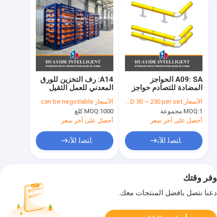
A09: SA الحواجز
A14: رف التخزين للورق
المضادة للتصادم حواجز
المعدني للعمل الثقيل
السلامة في المستودعات
الدرج الهيكل المعدني رف
الأسعار:
USD 30 ~ 230 per set
الأسعار:
can be negotiable
حواجز المرور
الدرج رف للتخزين للورق
1 مجموعة
MOQ:
1000 كلغ
MOQ:
أحصل على آخر سعر
أحصل على آخر سعر
ﺎﺘﺼﻟ ﺍﻶﻧ
ﺎﺘﺼﻟ ﺍﻶﻧ
وفر وقتك
دعنا نتصل بأفضل المنتجات معك.