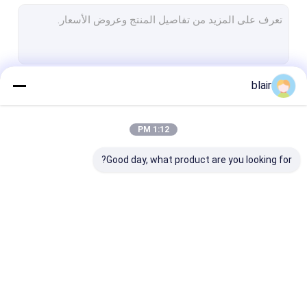
رف البليت الثقيل
رف تخزين المستودعات
حاوية تخزين المستودعات
blair
استمر
روبوت مستودع
رافعة مكدس ASRS
1:12 PM
فئاتنا
حامي الرف
Good day, what product are you looking for?
أنبوب سبائك الألومنيوم
مراوح صناعية كبيرة
رفوف التخزين الأخرى
الأرفف مكوك الراديو
رف كهربائي متنقل
الرافعة الرافعة