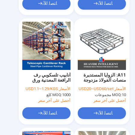
ﺎﺘﺼﻟ ﺍﻶﻧ
ﺎﺘﺼﻟ ﺍﻶﻧ
A11: الزوايا المستديرة
أنابيب تلسكوبي رف
منصات الفولاذ مزدوجة
الرافعة المعدنية ورق
للخزن في المستودع
المخزن رف التلسكوبي
الأسعار:
USD20~USD60/set
الأسعار:
USD1.1~1.29/KGS
منصات الفولاذ المعدنية
رف الرافعة المعدنية
10 مجموعات
MOQ:
1000 كلغ
MOQ:
المواد الطويلة
أحصل على آخر سعر
أحصل على آخر سعر
ﺎﺘﺼﻟ ﺍﻶﻧ
ﺎﺘﺼﻟ ﺍﻶﻧ