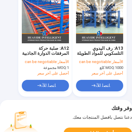
A13: رف اليدوي
A12: صلبة حركة
التلسكوبي للمواد الطويلة
المرفقات الدوارة الجاذبية
الصلبة الصلبة الصلبة
الأسعار:
can be negotiable
الأسعار:
can be negotiable
الحامل
1000 كلغ
MOQ:
1 مجموعة
MOQ:
أحصل على آخر سعر
أحصل على آخر سعر
ﺎﺘﺼﻟ ﺍﻶﻧ
ﺎﺘﺼﻟ ﺍﻶﻧ
وفر وقتك
دعنا نتصل بأفضل المنتجات معك.