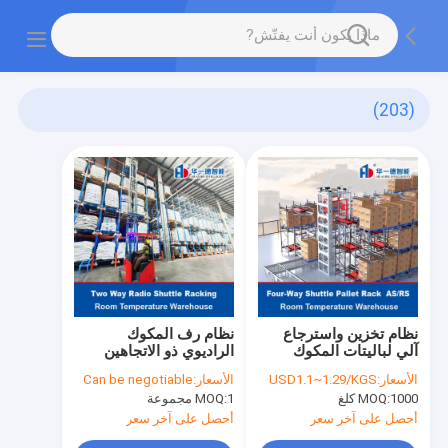
(203)
نظام تخزين واسترجاع
نظام رف المكوك
آلي لباليتات المكوك
الراديوي ذو الاتجاهين
رباعي الاتجاهات في
الأسعار:
USD1.1~1.29/KGS
الأسعار:
Can be negotiable
مستودع درجة حرارة
1000 كلغ
MOQ:
1 مجموعة
MOQ:
الغرفة، نظام تخزين
واسترجاع آلي، رفوف
أحصل على آخر سعر
أحصل على آخر سعر
مكوكية لاسلكية