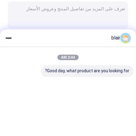
رف البليت الثقيل
رف تخزين المستودعات
حاوية تخزين المستودعات
blair
استمر
روبوت مستودع
رافعة مكدس ASRS
2:44 AM
فئاتنا
حامي الرف
Good day, what product are you looking for?
أنبوب سبائك الألومنيوم
مراوح صناعية كبيرة
رفوف التخزين الأخرى
الأرفف مكوك الراديو
رف كهربائي متنقل
الرافعة الرافعة