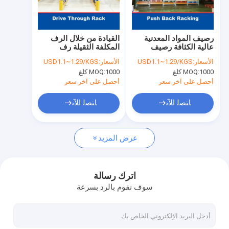
جولة في المعمل
ضبط الجودة
رصيف المواد المعدنية
القيادة من خلال الرف
عالية الكثافة رصيف
المكلفة الثقيلة رف
اتصل بنا
التخزين
الفوليت القيادة في الرف
الأسعار:
USD1.1~1.29/KGS
الأسعار:
USD1.1~1.29/KGS
1000 كلغ
MOQ:
1000 كلغ
MOQ:
أخبار
أحصل على آخر سعر
أحصل على آخر سعر
جميع القضايا
ﺎﺘﺼﻟ ﺍﻶﻧ
ﺎﺘﺼﻟ ﺍﻶﻧ
طلب اقتباس
عرض المزيد
الأرفف مكوك الراديو
اترك رسالة
سوف نقوم بالرد بسرعة
رف كهربائي متنقل
الرافعة الرافعة