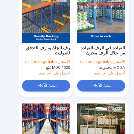
القيادة في الرف القيادة
رف الجاذبية رف التدفق
من خلال الرف مخزن
للفوليت
الرف
الأسعار:
can be negotiable
الأسعار:
can be negotiable
1 مجموعة
MOQ:
1000 كلغ
MOQ:
أحصل على آخر سعر
أحصل على آخر سعر
ﺎﺘﺼﻟ ﺍﻶﻧ
ﺎﺘﺼﻟ ﺍﻶﻧ
منزل
المنتجات
حول بنا