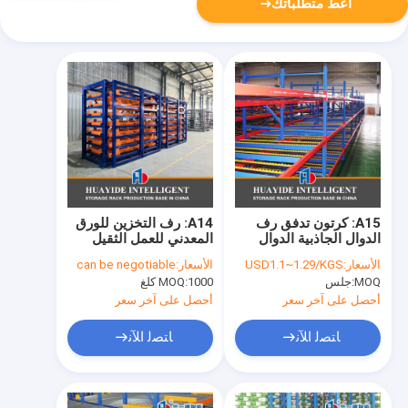
أعط متطلباتك
A15: كرتون تدفق رف
A14: رف التخزين للورق
الدوال الجاذبية الدوال
المعدني للعمل الثقيل
رف الدوال ناقل رف
الدرج الهيكل المعدني رف
الأسعار:
USD1.1~1.29/KGS
الأسعار:
can be negotiable
الدرج رف للتخزين للورق
MOQ:
جلس
1000 كلغ
MOQ:
أحصل على آخر سعر
أحصل على آخر سعر
ﺎﺘﺼﻟ ﺍﻶﻧ
ﺎﺘﺼﻟ ﺍﻶﻧ