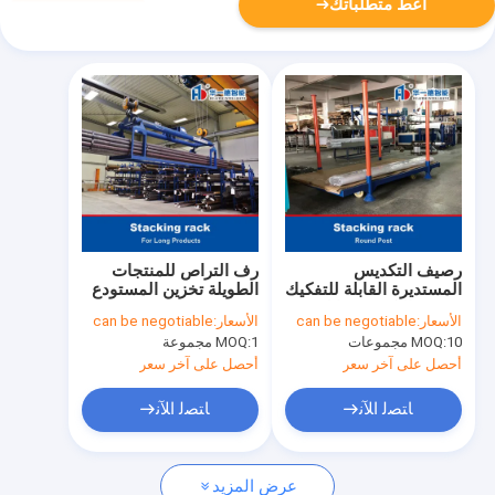
أعط متطلباتك
رصيف التكديس
رف التراص للمنتجات
المستديرة القابلة للتفكيك
الطويلة تخزين المستودع
رصيف التكديس قابل
الأسعار:
can be negotiable
الأسعار:
can be negotiable
للتكديس
10 مجموعات
MOQ:
1 مجموعة
MOQ:
أحصل على آخر سعر
أحصل على آخر سعر
ﺎﺘﺼﻟ ﺍﻶﻧ
ﺎﺘﺼﻟ ﺍﻶﻧ
عرض المزيد