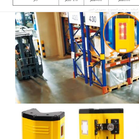
السلامة · رف تخزين المستودع · مصنوع في الصين