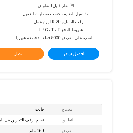
الأسعار:
قابل للتفاوض
تفاصيل التغليف:
حسب متطلبات العميل.
وقت التسليم:
10-20 يوم عمل
شروط الدفع:
L / C ، T / T
القدرة على العرض:
5000 قطعة / قطعة شهريا
افضل سعر
اتصل
مصباح:
قادت
التطبيق:
نظام أرفف التخزين في ال
العرض:
160 ملم