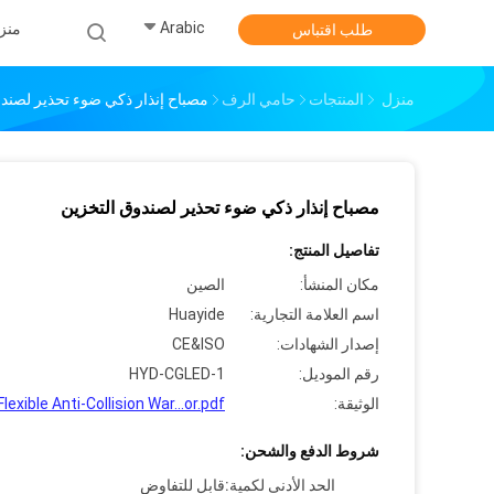
Arabic
منز
طلب اقتباس
منزل
المنتجات
حامي الرف
مصباح إنذار ذكي ضوء تحذير لصند
مصباح إنذار ذكي ضوء تحذير لصندوق التخزين
تفاصيل المنتج:
مكان المنشأ:
الصين
اسم العلامة التجارية:
Huayide
إصدار الشهادات:
CE&ISO
رقم الموديل:
HYD-CGLED-1
الوثيقة:
Flexible Anti-Collision War...or.pdf
شروط الدفع والشحن:
الحد الأدنى لكمية:
قابل للتفاوض