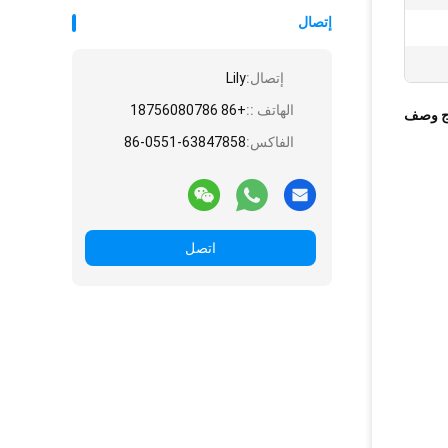
إتصال
إتصال:
Lily
الهاتف ::
+86 18756080786
ج وصف
الفاكس:
86-0551-63847858
اتصل