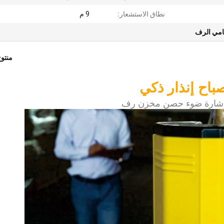
نطاق الاستشعار:
9 م
مي الرف
منتو
باح إنذار ذكي
إشارة ضوء حصن مخزن رف