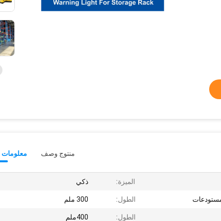
منتوج وصف
معلومات ت
الميزة:
ذكي
مستودعات
الطول:
300 ملم
الطول:
400ملم