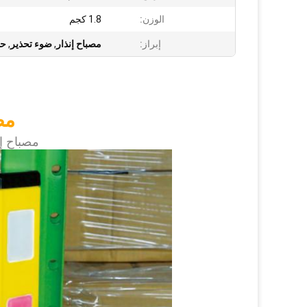
الوزن:
1.8 كجم
إبراز:
مصباح إنذار
,
ضوء تحذير
,
حا
مص
مصباح 