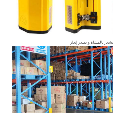
يشعر بالمشاة و يصدر إنذار