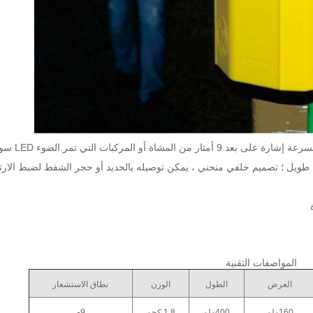
يتكون من أضواء LED ونظام استشعار للمشاة ، فإنه يرسل بسرعة إشارة على ب
ة طويل ؛ تصميم خلفي منحني ، يمكن توصيله بالحديد أو حجر الشفط لضبط الارت
المواصفات التقنية
العرض
الطول
الوزن
نطاق الاستشعار
160ملم
400ملم
1.8 كجم
9م