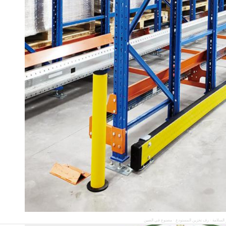
السلامة · رف تخزين المستودع · مصنوع في الصين