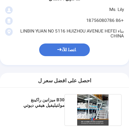
Ms. Lily
+86 18756080786
بناء LINBIN YUAN NO 5116 HUIZHOU AVENUE HEFEI
CHINA
ﺎﺘﺼﻟ ﺍﻶﻧ
احصل على افضل سعر ل
B30 ميزانين راكينغ
مولتيليفيل هيفي ديوتي
ميزانين فلور راك