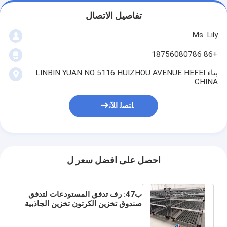
تفاصيل الاتصال
Ms. Lily
+86 18756080786
بناء LINBIN YUAN NO 5116 HUIZHOU AVENUE HEFEI
CHINA
ﺎﺘﺼﻟ ﺍﻶﻧ
احصل على افضل سعر ل
ب47: رف تدفق المستودعات لتدفق
صندوق تخزين الكرتون تخزين الجاذبية
بكرة الرفوف تدفق الكرتون الرفوف