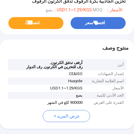
تخزين الجاذبية بكرة الرفوف تدفق الكرتون الرفوف
الأسعار：USD1.1~1.29/KGS
MOQ：يضع
افضل سعر
ﺎﺘﺼﻟ ﺍﻶﻧ
منتوج وصف
,
أرفف تدفق الكرتون
أبرز
,
رف للتخزين في الكرتون
رف الدوار
إصدار الشهادات
CE&ISO
اسم العلامة التجارية
Huayide
الأسعار
USD1.1~1.29/KGS
الحد الأدنى لكمية
يضع
القدرة على العرض
900000 كلغ في الشهر
عرض المزيد