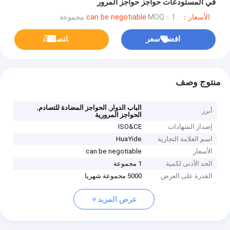
في المستودعات حواجز حواجز المرور
الأسعار：can be negotiable
MOQ：1 مجموعة
افضل سعر
ﺎﺘﺼﻟ ﺍﻶﻧ
منتوج وصف
,
,
الباب الدوار
الحواجز المضادة للتصادم
أبرز
الحواجز المرورية
إصدار الشهادات
ISO&CE
اسم العلامة التجارية
HuaYide
الأسعار
can be negotiable
الحد الأدنى لكمية
1 مجموعة
القدرة على العرض
5000 مجموعة شهريا
عرض المزيد