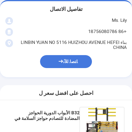
تفاصيل الاتصال
Ms. Lily
+86 18756080786
بناء LINBIN YUAN NO 5116 HUIZHOU AVENUE HEFEI
CHINA
ﺎﺘﺼﻟ ﺍﻶﻧ
احصل على افضل سعر ل
B32 الأبواب الدورية الحواجز
المضادة للتصادم حواجز السلامة في
المستودعات حواجز حواجز المرور