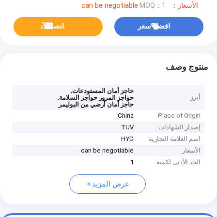
الأسعار：can be negotiable
MOQ：1
افضل سعر
ﺎﺘﺼﻟ ﺍﻶﻧ
منتوج وصف
,
حاجز أمان المستودعات
أبرز
,
حواجز المرور حواجز السلامة
حاجز أمان أرضي من البوليمر
China
Place of Origin
إصدار الشهادات
TUV
اسم العلامة التجارية
HYD
الأسعار
can be negotiable
الحد الأدنى لكمية
1
عرض المزيد