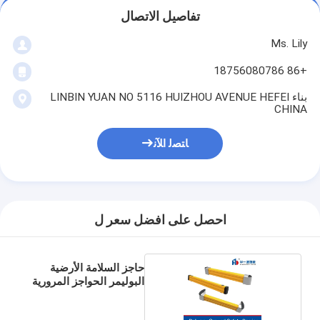
تفاصيل الاتصال
Ms. Lily
+86 18756080786
بناء LINBIN YUAN NO 5116 HUIZHOU AVENUE HEFEI
CHINA
ﺎﺘﺼﻟ ﺍﻶﻧ
احصل على افضل سعر ل
حاجز السلامة الأرضية
البوليمر الحواجز المرورية