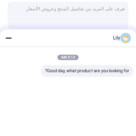
رف البليت الثقيل
رف تخزين المستودعات
حاوية تخزين المستودعات
Lily
استمر
روبوت مستودع
رافعة مكدس ASRS
5:13 AM
فئاتنا
حامي الرف
Good day, what product are you looking for?
أنبوب سبائك الألومنيوم
مراوح صناعية كبيرة
رفوف التخزين الأخرى
الأرفف مكوك الراديو
رف كهربائي متنقل
الرافعة الرافعة