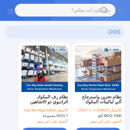
(203)
نظام تخزين واسترجاع
نظام رف المكوك
آلي لباليتات المكوك
الراديوي ذو الاتجاهين
رباعي الاتجاهات في
الأسعار:
USD1.1~1.29/KGS
الأسعار:
Can be negotiable
مستودع درجة حرارة
1000 كلغ
MOQ:
1 مجموعة
MOQ:
الغرفة، نظام تخزين
واسترجاع آلي، رفوف
أحصل على آخر سعر
أحصل على آخر سعر
مكوكية لاسلكية