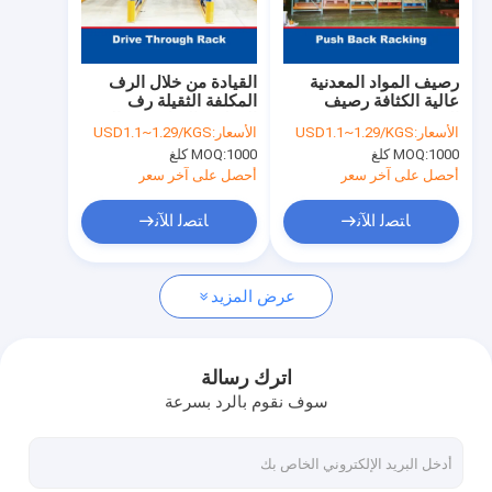
جولة في المعمل
ضبط الجودة
رصيف المواد المعدنية
القيادة من خلال الرف
عالية الكثافة رصيف
المكلفة الثقيلة رف
اتصل بنا
التخزين
الفوليت القيادة في الرف
الأسعار:
USD1.1~1.29/KGS
الأسعار:
USD1.1~1.29/KGS
1000 كلغ
MOQ:
1000 كلغ
MOQ:
أخبار
أحصل على آخر سعر
أحصل على آخر سعر
جميع القضايا
ﺎﺘﺼﻟ ﺍﻶﻧ
ﺎﺘﺼﻟ ﺍﻶﻧ
طلب اقتباس
عرض المزيد
الأرفف مكوك الراديو
اترك رسالة
سوف نقوم بالرد بسرعة
رف كهربائي متنقل
الرافعة الرافعة