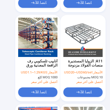
ﺎﺘﺼﻟ ﺍﻶﻧ
ﺎﺘﺼﻟ ﺍﻶﻧ
A11: الزوايا المستديرة
أنابيب تلسكوبي رف
منصات الفولاذ مزدوجة
الرافعة المعدنية ورق
للخزن في المستودع
المخزن رف التلسكوبي
الأسعار:
USD20~USD60/set
الأسعار:
USD1.1~1.29/KGS
منصات الفولاذ المعدنية
رف الرافعة المعدنية
10 مجموعات
MOQ:
1000 كلغ
MOQ:
المواد الطويلة
أحصل على آخر سعر
أحصل على آخر سعر
ﺎﺘﺼﻟ ﺍﻶﻧ
ﺎﺘﺼﻟ ﺍﻶﻧ