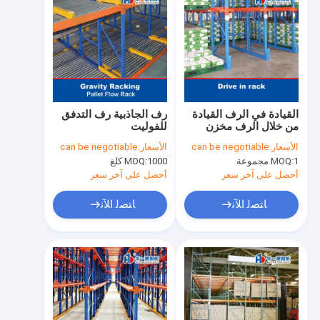
القيادة في الرف القيادة
رف الجاذبية رف التدفق
من خلال الرف مخزن
للفوليت
الرف
الأسعار:
can be negotiable
الأسعار:
can be negotiable
1 مجموعة
MOQ:
1000 كلغ
MOQ:
أحصل على آخر سعر
أحصل على آخر سعر
ﺎﺘﺼﻟ ﺍﻶﻧ
ﺎﺘﺼﻟ ﺍﻶﻧ
منزل
المنتجات
حول بنا