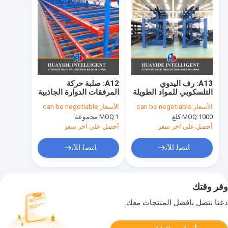
A13: رف اليدوي
A12: صلبة حركة
التلسكوبي للمواد الطويلة
المرفقات الدوارة الجاذبية
الصلبة الصلبة الصلبة
الأسعار:
can be negotiable
الأسعار:
can be negotiable
الحامل
1000 كلغ
MOQ:
1 مجموعة
MOQ:
أحصل على آخر سعر
أحصل على آخر سعر
ﺎﺘﺼﻟ ﺍﻶﻧ
ﺎﺘﺼﻟ ﺍﻶﻧ
وفر وقتك
دعنا نتصل بأفضل المنتجات معك.