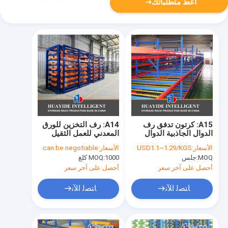
أعط متطلباتك
A15: كرتون تدفق رف
A14: رف التخزين للورق
الدوال الجاذبية الدوال
المعدني للعمل الثقيل
رف الدوال ناقل رف
الدرج الهيكل المعدني رف
الأسعار:
USD1.1~1.29/KGS
الأسعار:
can be negotiable
الدرج رف للتخزين للورق
MOQ:
جلس
1000 كلغ
MOQ:
أحصل على آخر سعر
أحصل على آخر سعر
ﺎﺘﺼﻟ ﺍﻶﻧ
ﺎﺘﺼﻟ ﺍﻶﻧ