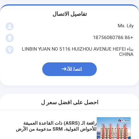
تفاصيل الاتصال
Ms. Lily
+86 18756080786
بناء LINBIN YUAN NO 5116 HUIZHOU AVENUE HEFEI
CHINA
ﺎﺘﺼﻟ ﺍﻶﻧ
احصل على افضل سعر ل
رافعة الـ (ASRS) ذات القاعدة العميقة
للأحواض الفولية، SRM مدعومة من الأرض
((آلة استرداد التخزين) ، نظام التخزين