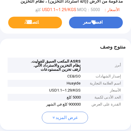
مدعومة من الأرض ((آلة استرداد التخزين) ، نظام التخزين
والإسترداد التلقائي، مستودع الخدمات اللوجستية التلقائي
الأسعار：USD1.1~1.29/KGS
MOQ：5000 كلغ
افضل سعر
ﺎﺘﺼﻟ ﺍﻶﻧ
منتوج وصف
,
ASRS المكعب العميق للفوليت
أبرز
,
نظام التخزين والاسترداد الآلي
أرفف تخزين المستودعات
إصدار الشهادات
CE&ISO
اسم العلامة التجارية
Huayide
الأسعار
USD1.1~1.29/KGS
الحد الأدنى لكمية
5000 كلغ
القدرة على العرض
900000 كلغ في الشهر
عرض المزيد