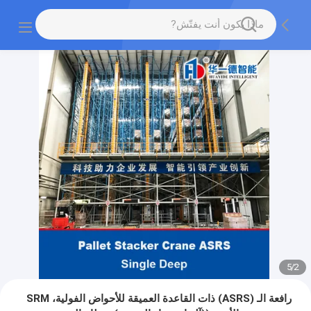
5
/
2
رافعة الـ (ASRS) ذات القاعدة العميقة للأحواض الفولية، SRM