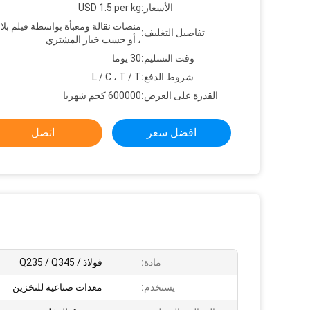
الأسعار:
USD 1.5 per kg
منصات نقالة ومعبأة بواسطة فيلم بل
تفاصيل التغليف:
، أو حسب خيار المشتري
وقت التسليم:
30 يوما
شروط الدفع:
L / C ، T / T
القدرة على العرض:
600000 كجم شهريا
افضل سعر
اتصل
مادة:
فولاذ / Q235 / Q345
يستخدم:
معدات صناعية للتخزين