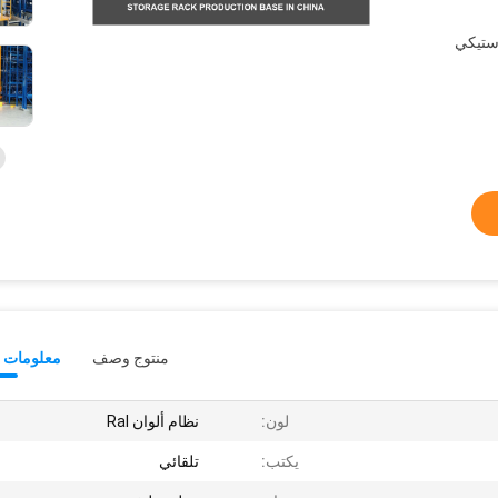
استيكي
منتوج وصف
معلومات ت
لون:
نظام ألوان Ral
يكتب:
تلقائي