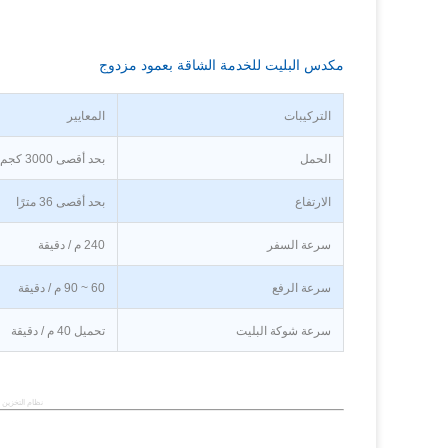
مكدس البليت للخدمة الشاقة بعمود مزدوج
التركيبات
المعايير
الحمل
بحد أقصى 3000 كجم
الارتفاع
بحد أقصى 36 مترًا
سرعة السفر
240 م / دقيقة
سرعة الرفع
60 ~ 90 م / دقيقة
سرعة شوكة البليت
تحميل 40 م / دقيقة
نظام التخزين 