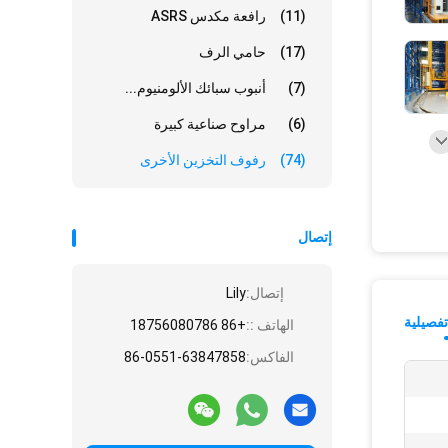
(11)
رافعة مكدس ASRS
(17)
حامي الرف
(7)
أنبوب سبائك الألومنيوم...
(6)
مراوح صناعية كبيرة
(74)
رفوف التخزين الأخرى
إتصال
إتصال:
Lily
فصيلية
الهاتف ::
+86 18756080786
الفاكس:
86-0551-63847858