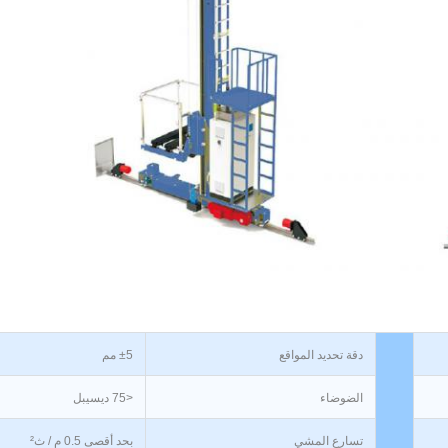
دقة تحديد المواقع
±5 مم
الضوضاء
<75 ديسيبل
تسارع المشي
بحد أقصى 0.5 م / ث²