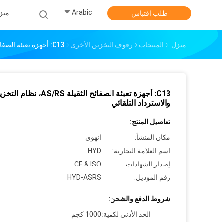
Arabic
منز
طلب اقتباس
منزل
المنتجات
رفوف التخزين الأخرى
C13: أجهزة تعبئة الصفائح الثقيلة AS/RS، نظام التخزين والاسترداد التلقائي
C13: أجهزة تعبئة الصفائح الثقيلة AS/RS، نظام ا
والاسترداد التلقائي
تفاصيل المنتج:
مكان المنشأ:
انهوى
اسم العلامة التجارية:
HYD
إصدار الشهادات:
CE & ISO
رقم الموديل:
HYD-ASRS
شروط الدفع والشحن:
الحد الأدنى لكمية:
1000 كجم