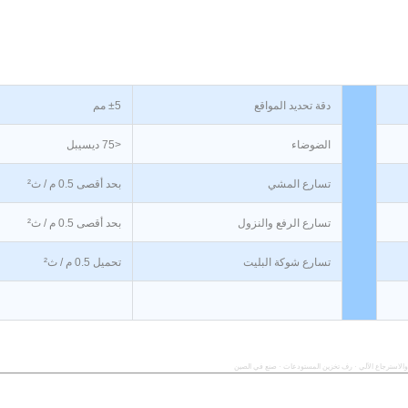
دقة تحديد المواقع
±5 مم
الضوضاء
<75 ديسيبل
تسارع المشي
بحد أقصى 0.5 م / ث²
تسارع الرفع والنزول
بحد أقصى 0.5 م / ث²
تسارع شوكة البليت
تحميل 0.5 م / ث²
والاسترجاع الآلي · رف تخزين المستودعات · صنع في الصين