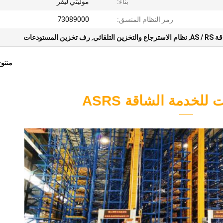
بناء:
موليتي ليفر
رمز النظام المنسق:
73089000
AS 
,
نظام الاسترجاع والتخزين التلقائي
,
رف تخزين المستودعات
منتو
للخدمة الشاقة ASRS
——