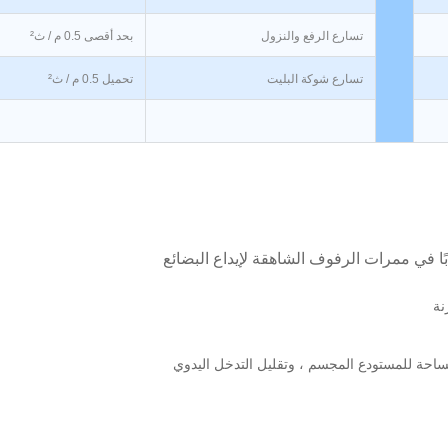
تسارع الرفع والنزول
بحد أقصى 0.5 م / ث²
تسارع شوكة البليت
تحميل 0.5 م / ث²
بًا في ممرات الرفوف الشاهقة لإيداع البضائع
نة
حة للمستودع المجسم ، وتقليل التدخل اليدوي